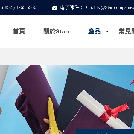
：
( 852 ) 3765 5566
電子郵件
：
CS.HK@Starrcompanies
首頁
關於Starr
產品
常見