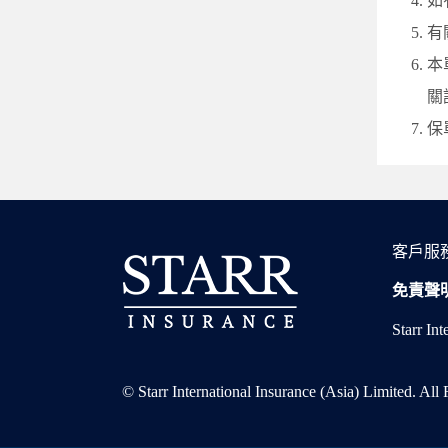
如
有
本
關
保
客戶服
免責聲
Starr 
© Starr International Insurance (Asia) Limited. All