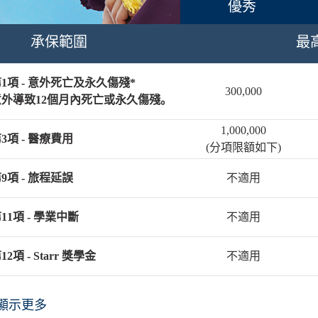
優秀
承保範圍
最
1項 - 意外死亡及永久傷殘*
300,000
意外導致12個月內死亡或永久傷殘。
1,000,000
3項 - 醫療費用
(分項限額如下)
9項 - 旅程延誤
不適用
11項 - 學業中斷
不適用
12項 - Starr 獎學金
不適用
顯示更多