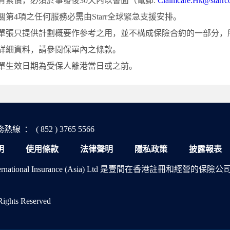
有索償，必須於事發後30天內以書面（電郵:
Claimcare.Hk@starrc
關第4項之任何服務必需由Starr全球緊急支援安排。
單張只提供計劃概要作參考之用，並不構成保險合約的一部分，
詳細資料，請參閱保單內之條款。
單生效日期為受保人離港當日或之前。
務熱線
：
( 852 ) 3765 5566
明
使用條款
法律聲明
隱私政策
披露報表
International Insurance (Asia) Ltd 是壹間在香港註冊和經營的保險
 Rights Reserved