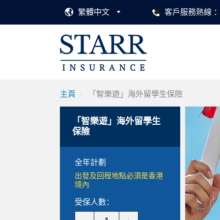
繁體中文
客戶服務熱線
主頁
「智樂遊」海外留學生保險
「智樂遊」海外留學生
保險
全年計劃
出發及回程地點必須是香港
境內
受保人數：