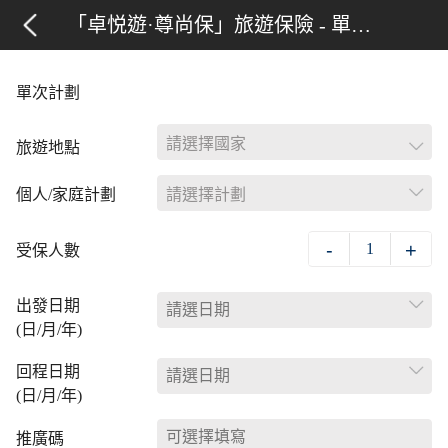
「卓悦遊·尊尚保」旅遊保險 - 單次計劃
單次計劃
請選擇國家
旅遊地點
個人/家庭計劃
請選擇計劃
-
+
1
受保人數
出發日期
(日/月/年)
回程日期
(日/月/年)
推廣碼